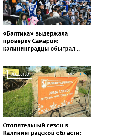
«Балтика» выдержала
проверку Самарой:
калининградцы обыграли
«Крылья Советов» и идут
без поражений
Вчера
11:58
ОБЩЕСТВО
Отопительный сезон в
Калининградской области: