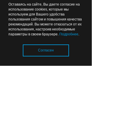
Оставаясь на сайте, Вы даете согласие на
использование cookies, которые мы
используем для Вашего удобства
пользования сайтом и повышения качества
рекомендаций. Вы можете отказаться от их
использования, настроив необходимые
Лента новостей
Чтобы можно было подойти:
параметры в своем браузере.
Подробнее
.
губернатор рекомендовал
делать ФАПы сразу с
Согласен
благоустройством
07.08.2026
22:44
ОБЩЕСТВО
Загрузка..
Почему в калининградских