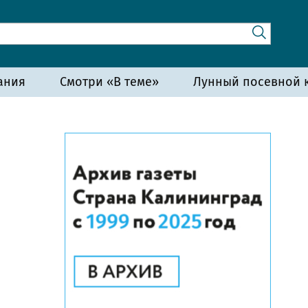
ания
Смотри «В теме»
Лунный посевной к