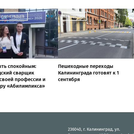
16:01
ЛИНИНГРАДЦЕВ
ОБЩЕСТВО
ыть спокойным:
Пешеходные переходы
дский сварщик
Калининграда готовят к 1
 своей профессии и
сентября
бру «Абилимпикса»
236040, г. Калининград, ул.