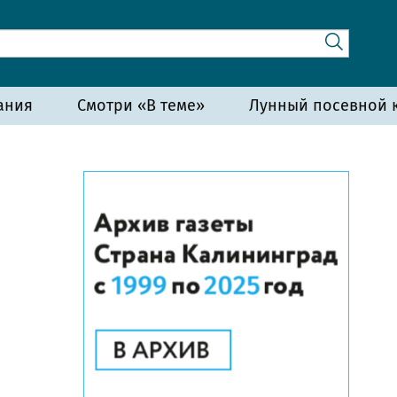
ания
Смотри «В теме»
Лунный посевной к