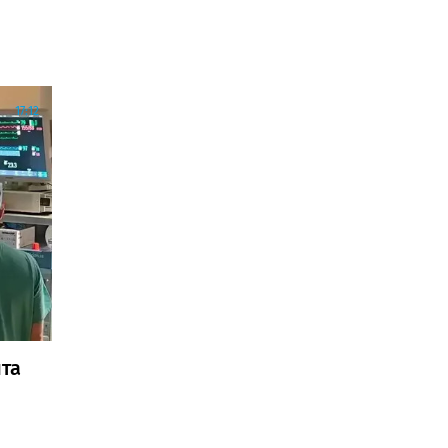
17:12
та