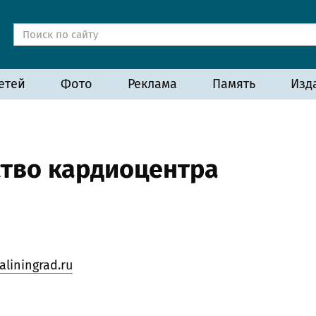
етей
Фото
Реклама
Память
Изд
ство кардиоцентра
liningrad.ru