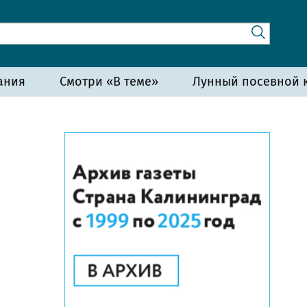
ания
Смотри «В теме»
Лунный посевной к