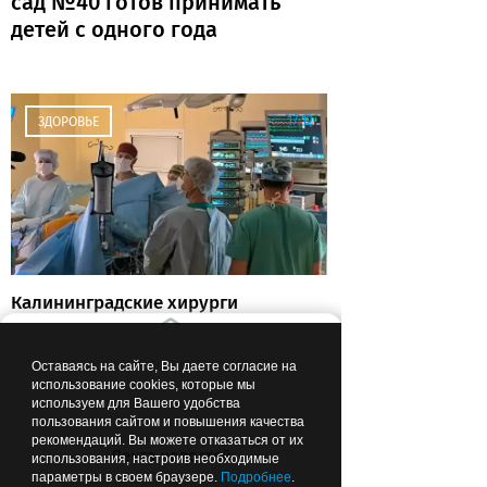
сад №40 готов принимать
детей с одного года
17:12
ЗДОРОВЬЕ
Калининградские хирурги
спасли пациента после инсульта
и предотвратили повторную
Оставаясь на сайте, Вы даете согласие на
катастрофу
использование cookies, которые мы
используем для Вашего удобства
пользования сайтом и повышения качества
рекомендаций. Вы можете отказаться от их
Лента новостей
использования, настроив необходимые
16:28
ОБРАЗОВАНИЕ И НАУКА
параметры в своем браузере.
Подробнее
.