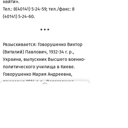
найти».
Тел.: 8(40141) 5-24-59; тел./факс: 8
(40141) 5-24-60.
* * *
Разыскивается: Говорушенко Виктор
(Виталий) Павлович, 1932-34 г. р.,
Украина, выпускник Высшего военно-
политического училища в Киеве.
Говорушенко Мария Андреевна,
примерно 1934 г. р., Вологодская
область. Говорушенко Игорь (сын),
1960 г. р.
Ищет подруга Рагуева Алена
Андреевна, 1930 г. р., из Архангельска.
«С 1980 по 1983 Говорушенко жили в п.
Колосовка, потом получили квартиру