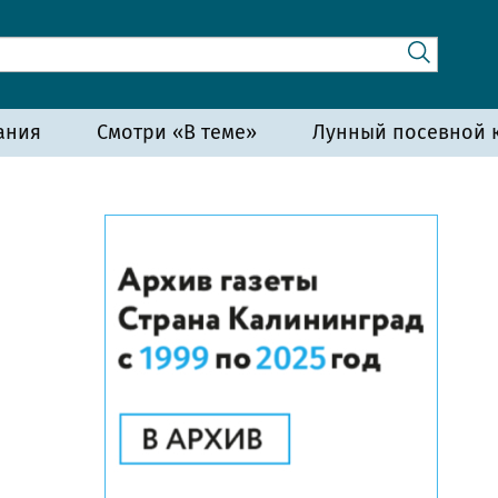
ания
Смотри «В теме»
Лунный посевной к