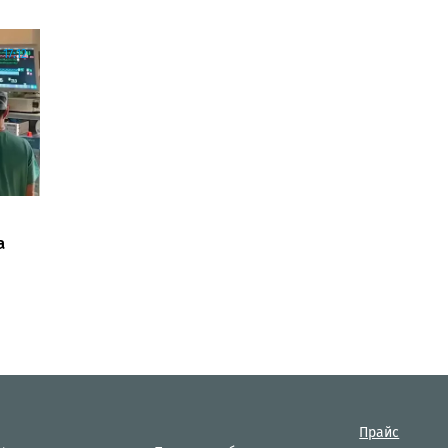
17:12
а
Прайс