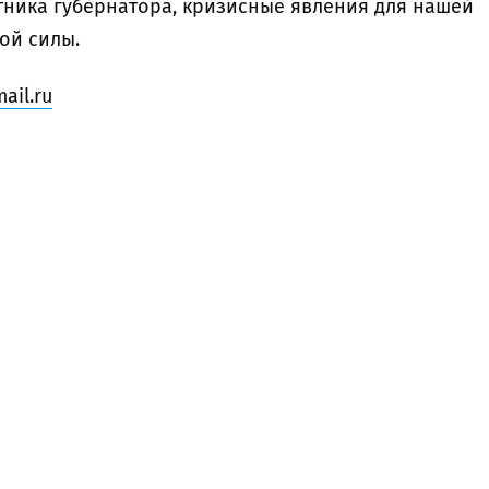
тника губернатора, кризисные явления для нашей
ой силы.
ail.ru