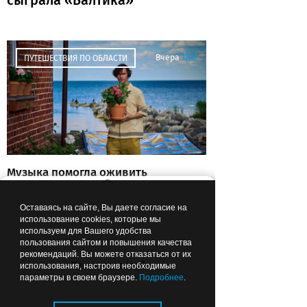
Вчера
17:41
ПУТЕШЕСТВИЯ ПО ОБЛАСТИ
Музыка помогла оживить
старый маяк: Антоха МС снял
клип в Заливино (фото)
Оставаясь на сайте, Вы даете согласие на
использование cookies, которые мы
используем для Вашего удобства
пользования сайтом и повышения качества
рекомендаций. Вы можете отказаться от их
Вчера
17:39
ЗДОРОВЬЕ
Лента новостей
использования, настроив необходимые
параметры в своем браузере.
Подробнее
.