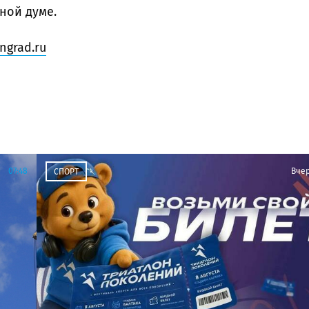
ной думе.
ngrad.ru
07:48
Вче
СПОРТ