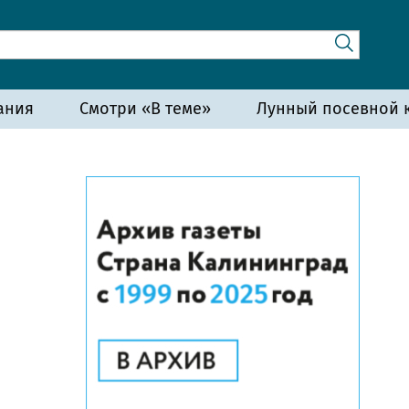
ания
Смотри «В теме»
Лунный посевной к