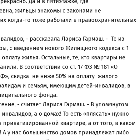
екрасно. Да и в пятиэтажке, где
ьевна, жильцы знакомы с законами не
них когда-то тоже работали в правоохранительных
валидов, - рассказала Лариса Гармаш. - Те из
ры, с введением нового Жилищного кодекса с 1
 оплату жилья. Остальные, те, кто квартиры не
анили. В соответствии со ст. 17 ФЗ № 181 «О
Ф», скидка не ниже 50% на оплату жилого
алидам и семьям, имеющим детей-инвалидов, в
униципального фонда.
тение, - считает Лариса Гармаш. - В упомянутом
 инвалидов, а о домах! То есть «плясать» нужно
в приватизированной квартире, а от того, в каком
! А у нас большинство домов принадлежат либо