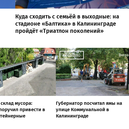
Куда сходить с семьёй в выходные: на
стадионе «Балтика» в Калининграде
пройдёт «Триатлон поколений»
Вчера
17:00
Вчера
ОБЩЕСТВО
 склад мусора:
Губернатор посчитал ямы на
поручил привести в
улице Коммунальной в
нтейнерные
Калининграде