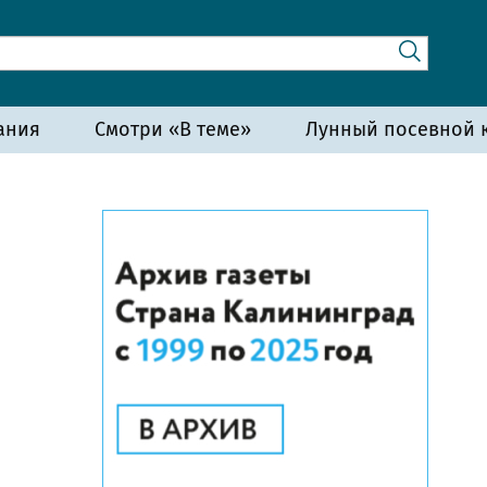
ания
Смотри «В теме»
Лунный посевной к