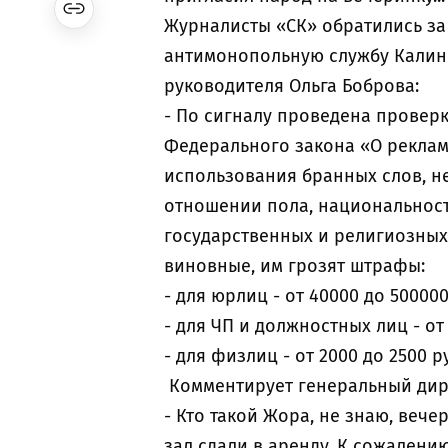
Журналисты «СК» обратились з
антимонопольную службу Калин
руководителя Ольга Боброва:
- По сигналу проведена проверка
Федерального закона «О рекламе»
использования бранных слов, н
отношении пола, национальност
государственных и религиозных 
виновные, им грозят штрафы:
- для юрлиц - от 40000 до 500000
- для ЧП и должностных лиц - от 
- для физлиц - от 2000 до 2500 р
Комментирует генеральный дире
- Кто такой Жора, не знаю, веч
зал сдали в аренду. К сожалени