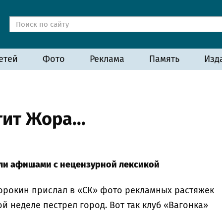
етей
Фото
Реклама
Память
Изд
ит Жора...
ли афишами с нецензурной лексикой
орокин прислал в «СК» фото рекламных растяжек
й неделе пестрел город. Вот так клуб «Вагонка»