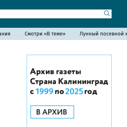
ания
Смотри «В теме»
Лунный посевной к