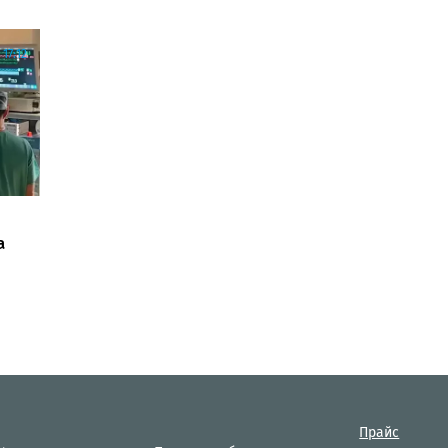
17:12
а
Прайс