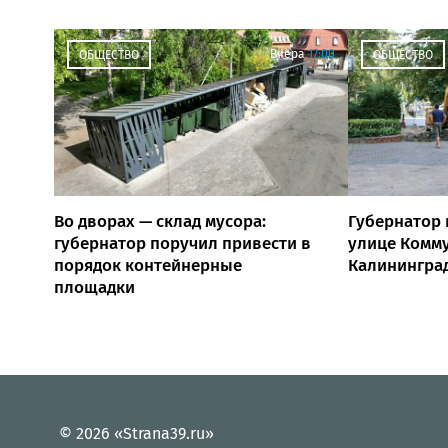
Вчера
17:00
ОБЩЕСТВО
ОБЩЕСТВО
Во дворах — склад мусора:
Губернатор 
губернатор поручил привести в
улице Комм
порядок контейнерные
Калинингра
площадки
© 2026 «Strana39.ru»