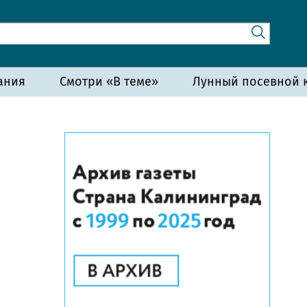
ания
Смотри «В теме»
Лунный посевной к