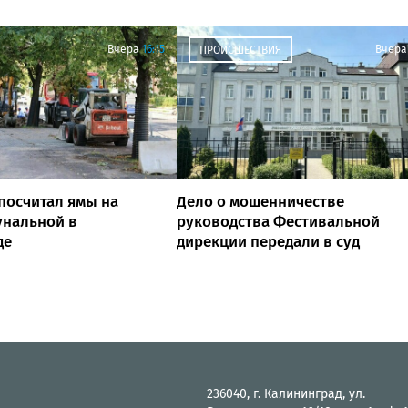
Вчера
16:15
Вчера
ПРОИСШЕСТВИЯ
посчитал ямы на
Дело о мошенничестве
унальной в
руководства Фестивальной
де
дирекции передали в суд
236040, г. Калининград, ул.