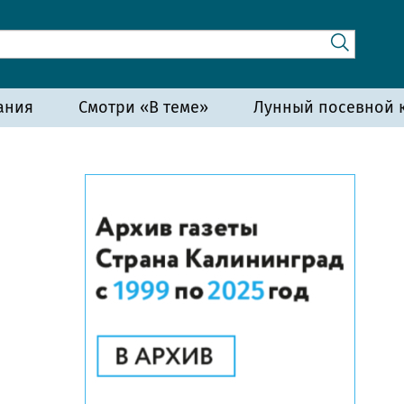
ания
Смотри «В теме»
Лунный посевной к