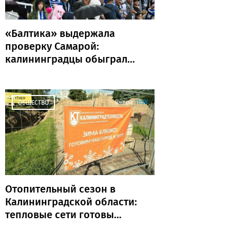
«Балтика» выдержала
проверку Самарой:
калининградцы обыграли
«Крылья Советов» и идут
без поражений
Вчера
11:58
ОБЩЕСТВО
Отопительный сезон в
Калининградской области:
тепловые сети готовы
почти на 80%