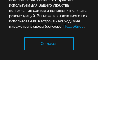
использование cookies, которые мы
используем для Вашего удобства
пользования сайтом и повышения качества
рекомендаций. Вы можете отказаться от их
Чтобы можно было подойти:
использования, настроив необходимые
Лента новостей
параметры в своем браузере.
Подробнее
.
губернатор рекомендовал
делать ФАПы сразу с
благоустройством
Согласен
07.08.2026
22:44
ОБЩЕСТВО
Загрузка..
Почему в калининградских
детсадах появились охранники
и кто за это платит