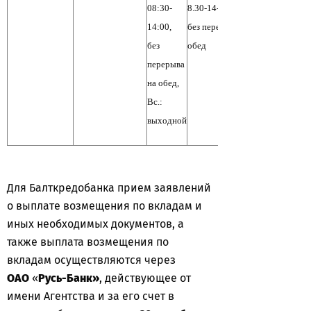
08:30-
8.30-14-00,
14:00,
без перерыва на
без
обед
перерыва
на обед,
Вс.:
выходной
Для Балткредобанка прием заявлений
о выплате возмещения по вкладам и
иных необходимых документов, а
также выплата возмещения по
вкладам осуществляются через
ОАО
«
Русь-Банк»
, действующее от
имени Агентства и за его счет в