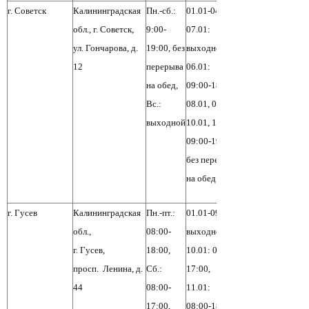
г. Советск
Калининградская
Пн.-сб.:
01.01-04.01,
обл., г. Советск,
9:00-
07.01:
ул. Гончарова, д.
19:00, без
выходной,
12
перерыва
06.01:
на обед,
09:00-18:00,
Вс.:
08.01, 09.01,
выходной
10.01, 11.01:
09:00-19:00,
без перерыва
на обед
г. Гусев
Калининградская
Пн.-пт.:
01.01-09.01:
обл.,
08:00-
выходной,
г. Гусев,
18:00,
10.01: 08:00-
просп. Ленина, д.
Сб.:
17:00,
44
08:00-
11.01:
17:00,
08:00-18:00,