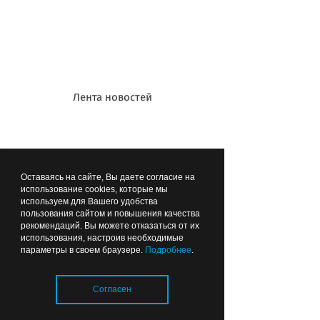
09:00-
08.01,
18:00,
09.01:
перерыв:
09:30-
13:00-
20:30,
14:00,
без
Лента новостей
Вс.:
перерыва
09:00-
на обед
18:00,
с 11.01:
без
09.30-
перерыва
Оставаясь на сайте, Вы даете согласие на
использование cookies, которые мы
20.00, без
на обед
используем для Вашего удобства
перерыва
пользования сайтом и повышения качества
рекомендаций. Вы можете отказаться от их
на обед
использования, настроив необходимые
г. Калининград
параметры в своем браузере.
Подробнее
.
236011, г
.
Пн.-пт.:
01.01-
Калининград,
09:00-
04.01,
Согласен
ул. Ульяны
20:30, без
07.01,