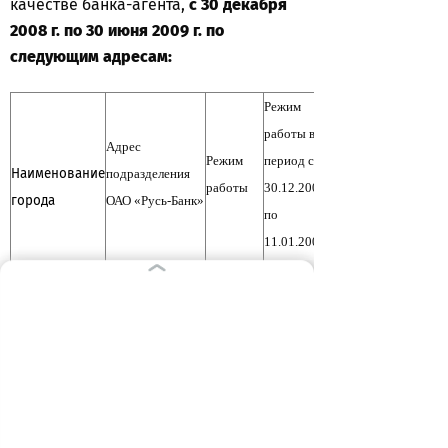
качестве банка-агента,
с 30 декабря
2008 г
. по 30 июня
2009 г
. по
следующим адресам:
Режим
работы в
Адрес
Режим
период с
Наименование
подразделения
работы
30.12.2008
города
ОАО «Русь-Банк»
по
11.01.2009
236040, г.
Пн.-пт.:
01.01-
Калининград,
09:00-
04.01,
ул.
20:30, без
07.01,
Университетская,
перерыва
10.01:
д.
2 г
на обед,
выходной,
Сб.:
06.01,