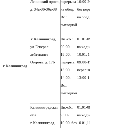
Ленинский просп.,
перерыва
10:00-20:00,
д. 34а-36-36а-38
на обед,
без перерыва
Вс.:
на обед
выходной
г. Калининград,
Пн.-сб.:
01.01-09.01:
ул. Генерал-
09:00-
выходной,
лейтенанта
19:00,
10.01, 11.01:
Озерова, д. 17б
перерыв:
09:00-19:00,
г. Калининград
13:00-
перерыв:
14:00,
13:00-14:00
Вс.:
выходной
Калининградская
Пн.-сб.:
01.01-09.01:
обл.
9:00-
выходной,
г. Калининград,
19:00, без
10.01,11.01: