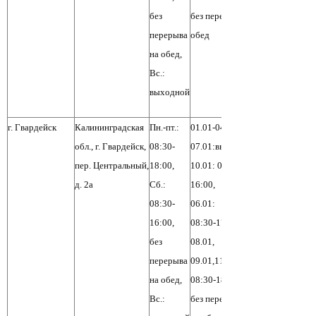
без
без перерыва на
перерыва
обед
на обед,
Вс.:
выходной
г. Гвардейск
Калининградская
Пн.-пт.:
01.01-04.01,
обл., г. Гвардейск,
08:30-
07.01:выходной,
пер. Центральный,
18:00,
10.01: 08:30-
д. 2а
Сб.:
16:00,
08:30-
06.01:
16:00,
08:30-17:00,
без
08.01,
перерыва
09.01,11.01:
на обед,
08:30-18:00,
Вс.:
без перерыва