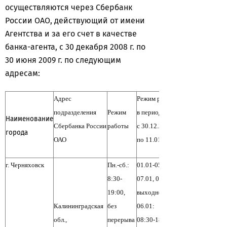
осуществляются через Сбербанк
России ОАО, действующий от имени
Агентства и за его счет в качестве
банка-агента, с 30 декабря 2008 г. по
30 июня 2009 г. по следующим
адресам:
Адрес
Режим работы
подразделения
Режим
в период
Наименование
Сбербанка России
работы
с 30.12.2008
города
ОАО
по 11.01.2009
г. Черняховск
Пн.-сб.:
01.01-05.01,
8:30-
07.01, 09.01:
19:00,
выходной,
Калининградская
без
06.01:
обл.,
перерыва
08:30-18:00,