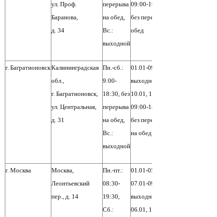
ул. Проф.
перерыва
09:00-19:00,
Баранова,
на обед,
без перерыва на
д. 34
Вс.:
обед
выходной
г. Багратионовск
Калининградская
Пн.-сб.:
01.01-09.01:
обл.,
9:00-
выходной,
г. Багратионовск,
18:30, без
10.01, 11.01:
ул. Центральная,
перерыва
09:00-18:30,
д. 31
на обед,
без перерыва
Вс.:
на обед
выходной
г. Москва
Москва,
Пн.-пт.:
01.01-05.01,
Леонтьевский
08:30-
07.01-09.01:
пер., д. 14
19:30,
выходной,
Сб.:
06.01, 10.01: