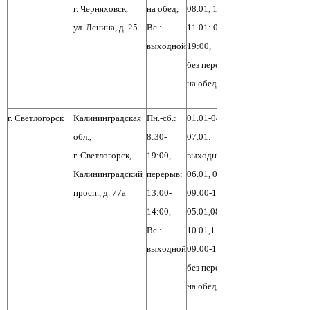
г. Черняховск,
на обед,
08.01, 10.01,
ул. Ленина, д. 25
Вс.:
11.01: 08:30-
выходной
19:00,
без перерыва
на обед
г. Светлогорск
Калининградская
Пн.-сб.:
01.01-04.01,
обл.,
8:30-
07.01:
г. Светлогорск,
19:00,
выходной,
Калининградский
перерыв:
06.01, 09.01:
просп., д. 77а
13:00-
09:00-18:00,
14:00,
05.01,08.01,
Вс.:
10.01,11.01:
выходной
09:00-19:00,
без перерыва
на обед