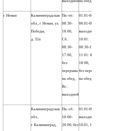
выходной
на обед
г. Неман
Калининградская
Пн.-пт.:
01.01-04.01,
обл., г. Неман, ул.
08:30-
06.01-09.01:
Победы,
18:00,
выходной,
д. 32а
Сб.:
10.01:
08:30-
08:30-17:00,
17:00,
11.01: 08:30-
без
18:00,
перерыва
без перерыва
на обед,
на обед
Вс.:
выходной
Калининградская
Пн.-сб.:
01.01-09.01:
обл.,
10:00-
выходной,
г. Калининград,
20:00, без
10.01, 11.01: