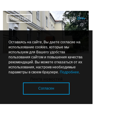
07.08.2026
22:44
ОБЩЕСТВО
Оставаясь на сайте, Вы даете согласие на
использование cookies, которые мы
используем для Вашего удобства
пользования сайтом и повышения качества
рекомендаций. Вы можете отказаться от их
Почему в калининградских
использования, настроив необходимые
параметры в своем браузере.
Подробнее
.
детсадах появились охранники
Лента новостей
и кто за это платит
Согласен
Загрузка..
© 2026 «Strana39.ru»