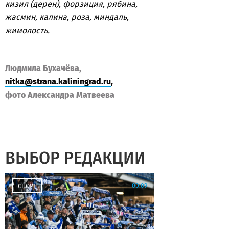
кизил (дерен), форзиция, рябина,
жасмин, калина, роза, миндаль,
жимолость.
Людмила Бухачёва,
nitka@strana.kaliningrad.ru
,
фото Александра Матвеева
ВЫБОР РЕДАКЦИИ
00:09
СПОРТ