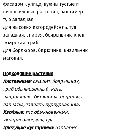
фасадом к улице, нужны густые и
вечнозеленые растения, например
тую западная.
Для высоких изгородей: ель, туя
западная, спирея, боярышник, клен
татарский, граб.
Для бордюров: бирючина, кизильник,
магония.
Подходящие растения
Лиственные:
самшит, боярышник,
граб обыкновенный, ирга,
лавровишня, бирючина, остролист,
лапчатка, таволга, пурпурная ива.
Хвойные:
тис обыкновенный,
кипарисовик, ель, туя.
Цветущие кустарники:
барбарис,