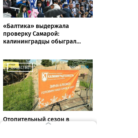
«Балтика» выдержала
проверку Самарой:
калининградцы обыграли
«Крылья Советов» и идут
без поражений
Вчера
11:58
ОБЩЕСТВО
Отопительный сезон в
Калининградской области:
тепловые сети готовы