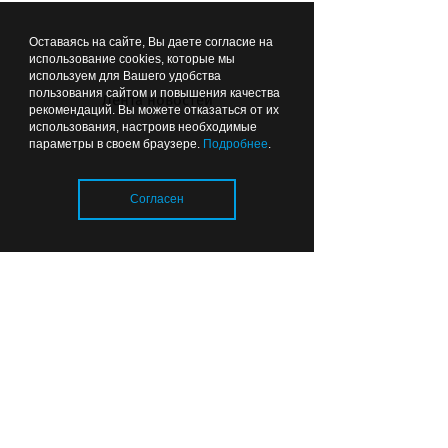
почти на 80%
Оставаясь на сайте, Вы даете согласие на
использование cookies, которые мы
Вчера
06:49
ОБРАЗОВАНИЕ И НАУКА
используем для Вашего удобства
пользования сайтом и повышения качества
Лента новостей
рекомендаций. Вы можете отказаться от их
использования, настроив необходимые
параметры в своем браузере.
Подробнее
.
Согласен
Прокурор сомневается, что все
школы в Калининградской
области откроются к 1 сентября
Загрузка..
Вчера
01:26
ОБЩЕСТВО