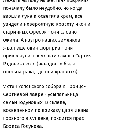
Лежать на полу на жестких ковриках
поначалу было неудобно, но когда
взошла луна и осветила храм, все
увидели невероятную красоту икон и
старинных фресок - они словно
ожили. А наутро наших земляков
ждал еще один сюрприз - они
прикоснулись к мощам самого Сергия
Радонежского (ненадолго была
открыта рака, где они хранятся).
У стен Успенского собора в Троице-
Сергиевой лавре - усыпальница
семьи Годуновых. В склепе,
возведенном по приказу царя Ивана
Грозного в XVI веке, покоится прах
Бориса Годунова.