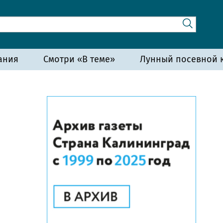
ания
Смотри «В теме»
Лунный посевной к