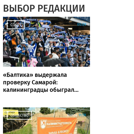
ВЫБОР РЕДАКЦИИ
00:09
СПОРТ
«Балтика» выдержала
проверку Самарой:
калининградцы обыграли
«Крылья Советов» и идут
без поражений
Вчера
11:58
ОБЩЕСТВО