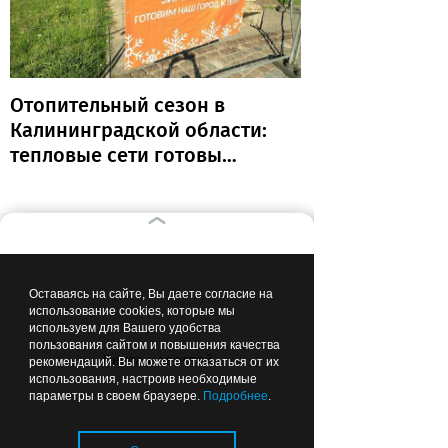
Отопительный сезон в
Калининградской области:
тепловые сети готовы
почти на 80%
Вчера
06:49
ОБРАЗОВАНИЕ И НАУКА
Оставаясь на сайте, Вы даете согласие на
использование cookies, которые мы
используем для Вашего удобства
пользования сайтом и повышения качества
Лента новостей
рекомендаций. Вы можете отказаться от их
использования, настроив необходимые
параметры в своем браузере.
Подробнее
.
Прокурор сомневается, что все
школы в Калининградской