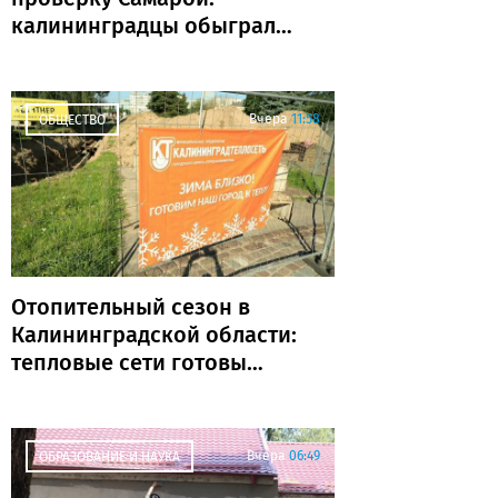
калининградцы обыграли
«Крылья Советов» и идут
без поражений
Вчера
11:58
ОБЩЕСТВО
Отопительный сезон в
Калининградской области:
тепловые сети готовы
почти на 80%
Вчера
06:49
ОБРАЗОВАНИЕ И НАУКА