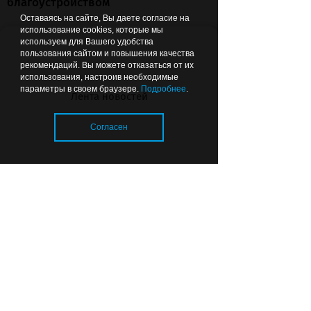
благоустройством
Оставаясь на сайте, Вы даете согласие на
использование cookies, которые мы
используем для Вашего удобства
пользования сайтом и повышения качества
07.08.2026
22:44
ОБЩЕСТВО
рекомендаций. Вы можете отказаться от их
использования, настроив необходимые
параметры в своем браузере.
Подробнее
.
Лента новостей
Согласен
Почему в калининградских
детсадах появились охранники
Загрузка..
и кто за это платит
© 2026 «Strana39.ru»